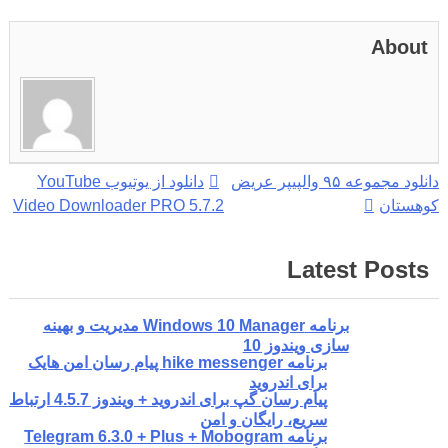
About
راهبری
دانلود مجموعه ۹۵ والپیپر عریض
دانلود از یوتیوب YouTube
کوهستان
Video Downloader PRO 5.7.2
نوشته
Latest Posts
برنامه Windows 10 Manager مدیریت و بهینه
سازی ویندوز 10
برنامه hike messenger پیام‌ رسان‌ امن هایک
برای اندروید
پیام رسان گپ برای اندروید + ویندوز 4.5.7 ارتباط
سریع، رایگان و امن
برنامه Telegram 6.3.0 + Plus + Mobogram