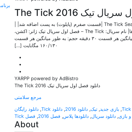
برنامه Soroush سروش برای ویندوز
ل تیک The Tick 2016
The Tick Season 1 Web-DL (2016) Mkv x264/x265 |قسمت صفرم (پایلوت) به پست اضافه شد| |
بازبینی و سانسور شده توسط وبسایت دانلودها| نام سریال: The Tick – فصل اول سریال تیک ژانر: اکشن،
کمدی سال انتشار: ۲۰۱۶ مدت زمان: به طور میانگین هر قسمت ۳۰ دقیقه حجم: به طور میانگین هر قسمت
۱۶۰/۱۳۰ مگابایت […]
YARPP powered by AdBistro
دانلود فصل اول سریال تیک The Tick 2016
مرجع سلامتی
,
بازی جدید
,
تیک
,
دانلود 2016
,
دانلود Tick
,
دانلود رایگان
 و بازی
,
دانلود سریال
,
دانلودها پلاس
,
فصل 2016
,
فصل Tick
About