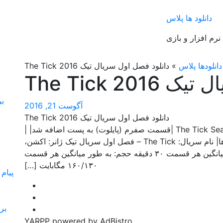
دانلود ها پلاس
 نرم افزار و بازی
دانلودها پلاس
»
دانلود فصل اول سریال تیک The Tick 2016
The Tick 2
آگوست 21, 2016
دانلود فصل اول سریال تیک The Tick 2016
The Tick Season 1 Web-DL (2016) Mkv x264/x265 |قسمت صفرم (پایلوت) به پست اضافه شد| |
بازبینی و سانسور شده توسط وبسایت دانلودها| نام سریال: The Tick – فصل اول سریال تیک ژانر: اکشن،
کمدی سال انتشار: ۲۰۱۶ مدت زمان: به طور میانگین هر قسمت ۳۰ دقیقه حجم: به طور میانگین هر قسمت
۱۶۰/۱۳۰ مگابایت […]
YARPP powered by AdBistro