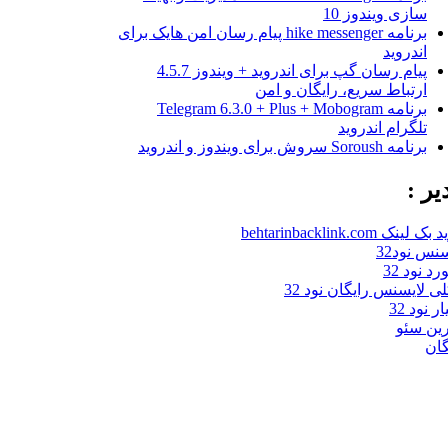
سازی ویندوز 10
برنامه hike messenger پیام‌ رسان‌ امن هایک برای
اندروید
پیام رسان گپ برای اندروید + ویندوز 4.5.7
ارتباط سریع، رایگان و امن
برنامه Telegram 6.3.0 + Plus + Mobogram
تلگرام اندروید
برنامه Soroush سروش برای ویندوز و اندروید
یر :
 لینک behtarinbacklink.com
نس نود32
د نود 32
لی لایسنس رایگان نود 32
ر نود 32
رین سئو
گان