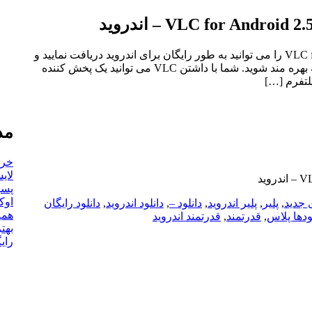
پلیر قدرتمند و بسیار محبوب وی ال سی VLC for Android را می توانید به طور رایگان برای اندروید دریافت نمایید و
با دانلود VLC از قابلیت های چندرسانه ای این برنامه بهره مند شوید. شما با داشتن VLC می توانید یک پخش کننده
لتفرم […]
مد
خرید بک
لایس
پسور
اوک
 جدید
,
پلیر
,
پلیر اندروید
,
دانلود –
,
دانلود اندروید
,
دانلود رایگان
همیا
ودها پلاس
,
قدرتمند
,
قدرتمند اندروید
بهت
رای