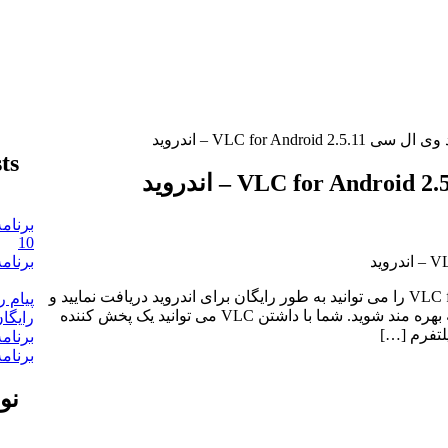
VLC for Android – اندروید
ts
10
برنامه hike messenger پیام‌ رسان‌ امن هایک 
پلیر قدرتمند و بسیار محبوب وی ال سی VLC for Android را می توانید به طور رایگان برای اندروید دریافت نمایید و
با دانلود VLC از قابلیت های چندرسانه ای این برنامه بهره مند شوید. شما با داشتن VLC می توانید یک پخش کننده
رایگا
لتفرم […]
برنامه Telegram 6.3.0 + Plus + Mobogram تل
برنامه Soroush سروش برای ویندوز 
نو