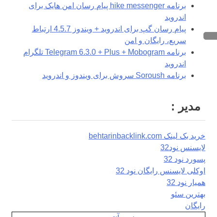
برنامه hike messenger پیام‌ رسان‌ امن هایک برای
اندروید
پیام رسان گپ برای اندروید + ویندوز 4.5.7 ارتباط
سریع، رایگان و امن
برنامه Telegram 6.3.0 + Plus + Mobogram تلگرام
اندروید
برنامه Soroush سروش برای ویندوز و اندروید
مدیر :
خرید بک لینک behtarinbacklink.com
لایسنس نود32
پسورد نود 32
اوکلی لایسنس رایگان نود 32
همیار نود 32
بهترین سئو
رایگان