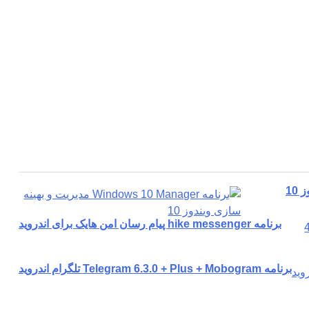
برنامه hike messenger پیام‌ رسان‌ امن هایک برای اندروید
برنامه Telegram 6.3.0 + Plus + Mobogram تلگرام اندروید