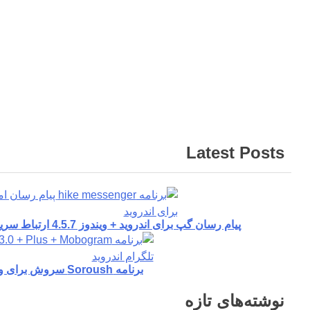
پشتیبانی
از
نرم
افزارهای
Read
More…
Latest Posts
پیام رسان گپ برای اندروید + ویندوز 4.5.7 ارتباط سریع، رایگان و امن
برنامه Soroush سروش برای ویندوز و اندروید
نوشته‌های تازه