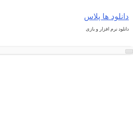
Ski
t
دانلود ها پلاس
conten
دانلود نرم افزار و بازی
رفع
مشکلات
ویندوز
با
Sysinternals
Suite
2017.06.08