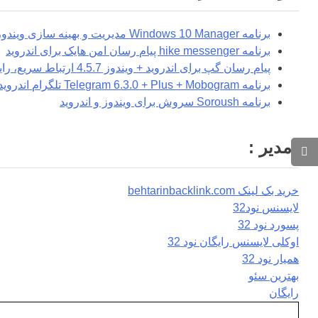
برنامه Windows 10 Manager مدیریت و بهینه سازی ویندوز 10
برنامه hike messenger پیام‌ رسان‌ امن هایک برای اندروید
پیام رسان گپ برای اندروید + ویندوز 4.5.7 ارتباط سریع، رایگان و امن
برنامه Telegram 6.3.0 + Plus + Mobogram تلگرام اندروید
برنامه Soroush سروش برای ویندوز و اندروید
مدیر :
خرید بک لینک behtarinbacklink.com
لایسنس نود32
پسورد نود 32
اوکلی لایسنس رایگان نود 32
همیار نود 32
بهترین سئو
رایگان