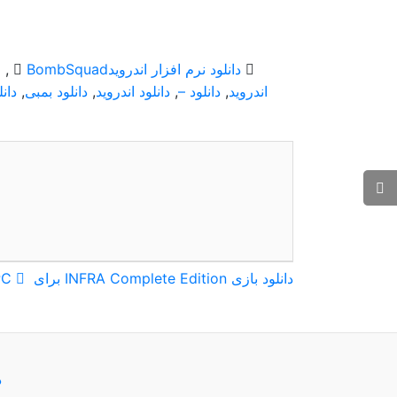
دانلود نرم افزار اندروید
BombSquad
,
ا
اندروید
,
دانلود –
,
دانلود اندروید
,
دانلود بمبی
,
دان
راهبری
دانلود بازی INFRA Complete Edition برای PC
نوشته
د