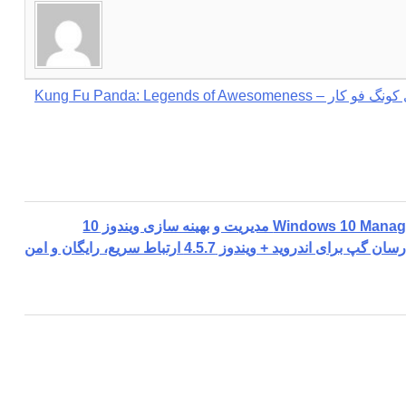
دانلود فصل سوم انیمیشن پاندای کونگ فو کار – Kung Fu Panda: Legends of Awesomeness
ن گپ برای اندروید + ویندوز 4.5.7 ارتباط سریع، رایگان و امن