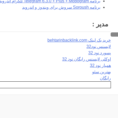
برنامه Telegram 6.3.0 + Plus + Mobogram تلگرام اندروید
برنامه Soroush سروش برای ویندوز و اندروید
مدیر :
خرید بک لینک behtarinbacklink.com
لایسنس نود32
پسورد نود 32
اوکلی لایسنس رایگان نود 32
همیار نود 32
بهترین سئو
رایگان