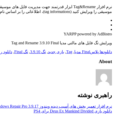
نرم افزار Tag&Rename ابزار قدرتمند جهت مدیریت 
موسیقی را ویرایش کنید (tag informations)، اطلاعاتی را بر اساس نام موسیقی در فایل وارد کنید و یا اطلاعات […]
YARPP powered by AdBistro
ویرایش تگ فایل های مالتی مدیا Tag and Rename 3.9.10 Final
دانلودها پلاس
Final مدیا
,
Tag
,
بازی جدید
,
تگ 3.9.10
,
تگ Final
,
دانلود ر
About
راهبری نوشته
نرم افزار تعمیر بخش های آسیب دیده ویندوز Windows Repair Pro 3.9.17
دانلود بازی Deus Ex Mankind Divided برای PS4