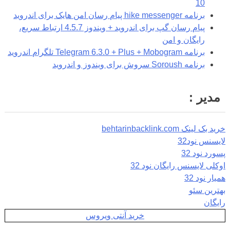
10
برنامه hike messenger پیام‌ رسان‌ امن هایک برای اندروید
پیام رسان گپ برای اندروید + ویندوز 4.5.7 ارتباط سریع،
رایگان و امن
برنامه Telegram 6.3.0 + Plus + Mobogram تلگرام اندروید
برنامه Soroush سروش برای ویندوز و اندروید
مدیر :
خرید بک لینک behtarinbacklink.com
لایسنس نود32
پسورد نود 32
اوکلی لایسنس رایگان نود 32
همیار نود 32
بهترین سئو
رایگان
خرید آنتی ویروس