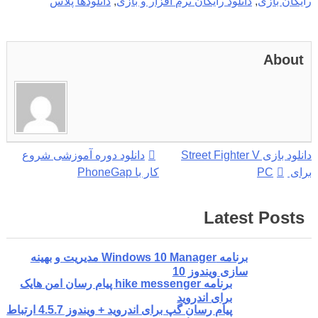
رایگان بازی
,
دانلود رایگان نرم افزار و بازی
,
دانلودها پلاس
About
راهبری
دانلود بازی Street Fighter V
دانلود دوره آموزشی شروع
برای PC
کار با PhoneGap
نوشته
Latest Posts
برنامه Windows 10 Manager مدیریت و بهینه
سازی ویندوز 10
برنامه hike messenger پیام‌ رسان‌ امن هایک
برای اندروید
پیام رسان گپ برای اندروید + ویندوز 4.5.7 ارتباط