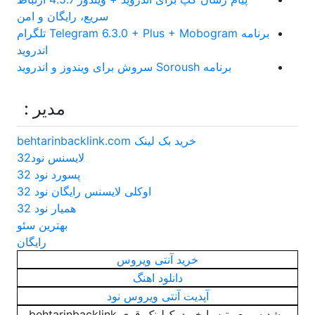
سریع، رایگان و امن
برنامه Telegram 6.3.0 + Plus + Mobogram تلگرام
اندروید
برنامه Soroush سروش برای ویندوز و اندروید
مدیر :
خرید بک لینک behtarinbacklink.com
لایسنس نود32
پسورد نود 32
اوکلی لایسنس رایگان نود 32
همیار نود 32
بهترین سئو
رایگان
خرید آنتی ویروس
دانلود اهنگ
آپدیت آنتی ویروس نود
رشد سریع رتبه با خرید بک‌لینک قوی behtarinbacklink