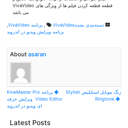
قطعه قطعه کردن فیلم ها از ویژگی های VivaVideo
می باشد
دسته‌بندی نشده
VivaVideo
,
برنامه VivaVideo
,
برنامه ویرایش ویدیو در اندروید
About
asaran
راهبری
زنگ موبايل استايليش Stylish
برنامه KineMaster Pro
Ringtone
Video Editor ویرایش حرفه
نوشته
ای ویدیو در اندروید
Latest Posts