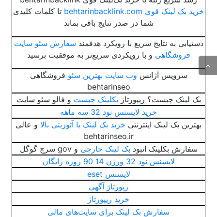
خرید بک لینک قوی behtarinbacklink.com
تا کلمات کلیدی
شما در صدر نتایج باقی بماند
دستیابی به نتایج سریع با رویکرد هدفمند
سفارش سئو سایت
فروشگاهی
و با رویکردی سریع‌تر به موفقیت برسید
سرویس آژانس
وب سایت بهترین سئو
فروشگاهی
behtarinseo
بک لینک چیست؟ ریپورتاژ
بکلینک چیست
و فالو سئو سایت
خرید لایسنس نود 32 سه ماهه
بهترین بک لینک اینترنتی
خرید بک لینک با آتوریتی بالا
و عالی
behtarinseo.ir
سفارش بکلینک انبود
بک لینک خارجی
و gov سرچ گوگل
لایسنس نود 32 ورژن 14 90 روزه رایگان
لایسنس eset
رپورتاژ آگهی
خرید ریپورتاژ
سفارش بک لینک برای سایت‌های مالی