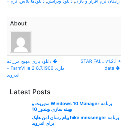
رایگان نرم افزار و بازی
,
دانلود ویرایش
,
دانلودها پلاس
,
نرم –
About
راهبری
STAR FALL v1.2.1 +
دانلود بازی مهیج مزرعه
data
داری FarmVille 2 8.7.1906 –
نوشته
اندروید
Latest Posts
برنامه Windows 10 Manager مدیریت و
بهینه سازی ویندوز 10
برنامه hike messenger پیام‌ رسان‌ امن هایک
برای اندروید