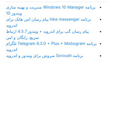
برنامه Windows 10 Manager مدیریت و بهینه سازی
ویندوز 10
برنامه hike messenger پیام‌ رسان‌ امن هایک برای
اندروید
پیام رسان گپ برای اندروید + ویندوز 4.5.7 ارتباط
سریع، رایگان و امن
برنامه Telegram 6.3.0 + Plus + Mobogram تلگرام
اندروید
برنامه Soroush سروش برای ویندوز و اندروید
مدیر :
خرید بک لینک behtarinbacklink.com
لایسنس نود32
پسورد نود 32
اوکلی لایسنس رایگان نود 32
همیار نود 32
بهترین سئو