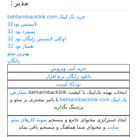
مدیر :
خرید بک لینک behtarinbacklink.com
لایسنس نود32
پسورد نود 32
اوکلی لایسنس رایگان نود 32
همیار نود 32
بهترین سئو
رایگان
خرید آنتی ویروس
دانلود رایگان نرم افزار
نود32 آپدیت
انتخاب بهینه بک‌لینک با کیفیت behtarinbacklink
سفارش
بک لینک behtarinbacklink.com
تا تاثیر بیشتری بر سئو و
برندینگ بگذارید
ایجاد استراتژی محتوای جامع و منسجم
نمونه کارهای سئو
سایت
و محتوای شما هماهنگ و منسجم باقی بماند