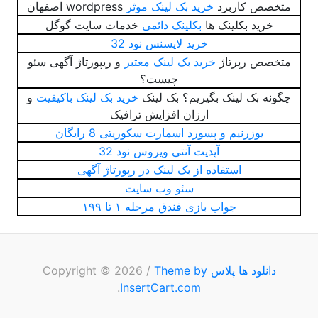
متخصص کاربرد
خرید بک لینک موثر
wordpress اصفهان
خرید بکلینک ها
بکلینک دائمی
خدمات سایت گوگل
خرید لایسنس نود 32
متخصص رپرتاژ
خرید بک لینک معتبر
و ریپورتاژ آگهی سئو
چیست؟
چگونه بک لینک بگیریم؟ بک لینک
خرید بک لینک باکیفیت
و
ارزان افزایش ترافیک
یوزرنیم و پسورد اسمارت سکوریتی 8 رایگان
آپدیت آنتی ویروس نود 32
استفاده از بک لینک در رپورتاژ آگهی
سئو وب سایت
جواب بازی فندق مرحله ۱ تا ۱۹۹
دانلود ها پلاس
Copyright © 2026
Theme by
/
.
InsertCart.com