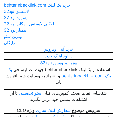
خرید بک لینک behtarinbacklink.com
لایسنس نود32
پسورد نود 32
اوکلی لایسنس رایگان نود 32
همیار نود 32
بهترین سئو
رایگان
خرید آنتی ویروس
دانلود آهنگ جدید
یوزرنیم وپسوردنود32
استفاده از بک‌لینک behtarinbacklink جهت اعتبارسنجی
بک
لینک behtarinbacklink.com
و اعتماد به وبسایت شما افزایش
یابد
شناسایی نقاط ضعف کمپین‌های قبلی
سئو تخصصی
تا از
اشتباهات پیشین خود درس بگیرید
سرویس موضوع
سفارش لینک سازی
ویژه CEO