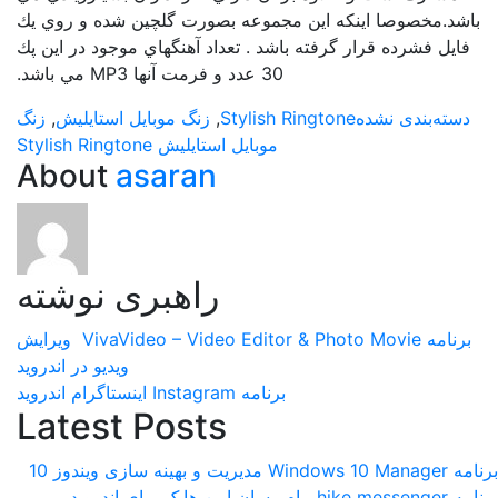
باشد.مخصوصا اينكه اين مجموعه بصورت گلچين شده و روي يك
فايل فشرده قرار گرفته باشد . تعداد آهنگهاي موجود در اين پك
30 عدد و فرمت آنها MP3 مي باشد.
دسته‌بندی نشده
Stylish Ringtone
,
زنگ موبايل استايليش
,
زنگ
موبايل استايليش Stylish Ringtone
About
asaran
راهبری نوشته
برنامه VivaVideo – Video Editor & Photo Movie ویرایش
ویدیو در اندروید
برنامه Instagram اینستاگرام اندروید
Latest Posts
برنامه Windows 10 Manager مدیریت و بهینه سازی ویندوز 10
برنامه hike messenger پیام‌ رسان‌ امن هایک برای اندروید