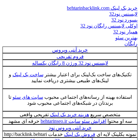
خرید بک لینک behtarinbacklink.com
لایسنس نود32
پسورد نود 32
اوکلی لایسنس رایگان نود 32
همیار نود 32
بهترین سئو
رایگان
خرید آنتی ویروس
فروم تفریحی
لایسنس نود 32 ورژن 8 رایگان یکساله
تکنیک‌های ساخت بک‌لینک برای اعتبار بیشتر
ساخت بک لینک
و
لینک‌های طبیعی بیشتری دریافت نمایید
استفاده بهینه از رسانه‌های اجتماعی محبوب
سایت های سئو
تا
برندتان در شبکه‌های اجتماعی محبوب شود
متخصص سریع
هزینه خرید بک لینک
تفریحی واقعی
سه او محتوا
افزایش سئو سایت behtarinseo.ir
حرفه ای مشهد
خرید انتی ویروس نود
نمونه بکلینک لایه ای
فروش بک لینک
خدمات http://backlink.behtari